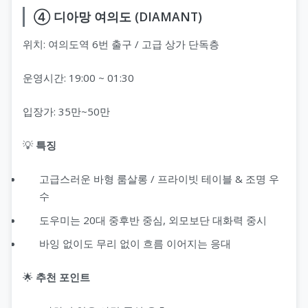
④ 디아망 여의도 (DIAMANT)
위치: 여의도역 6번 출구 / 고급 상가 단독층
운영시간: 19:00 ~ 01:30
입장가: 35만~50만
💡
특징
고급스러운 바형 룸살롱 / 프라이빗 테이블 & 조명 우
수
도우미는 20대 중후반 중심, 외모보단 대화력 중시
바잉 없이도 무리 없이 흐름 이어지는 응대
🌟
추천 포인트