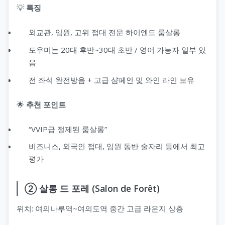
💡
특징
외교관, 임원, 고위 접대 전문 하이엔드 룸살롱
도우미는 20대 후반~30대 초반 / 영어 가능자 일부 있
음
전 좌석 완전방음 + 고급 샴페인 및 와인 라인 보유
🌟
추천 포인트
“VVIP급 정제된 룸살롱”
비즈니스, 외국인 접대, 임원 동반 술자리 등에서 최고
평가
② 살롱 드 포레 (Salon de Forêt)
위치: 여의나루역~여의도역 중간 고급 라운지 상층