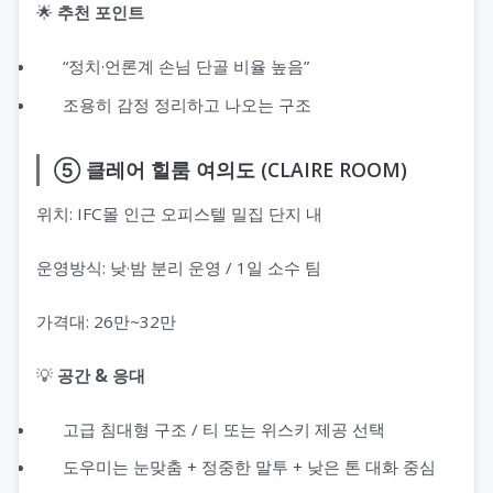
🌟
추천 포인트
“정치·언론계 손님 단골 비율 높음”
조용히 감정 정리하고 나오는 구조
⑤ 클레어 힐룸 여의도 (CLAIRE ROOM)
위치: IFC몰 인근 오피스텔 밀집 단지 내
운영방식: 낮·밤 분리 운영 / 1일 소수 팀
가격대: 26만~32만
💡
공간 & 응대
고급 침대형 구조 / 티 또는 위스키 제공 선택
도우미는 눈맞춤 + 정중한 말투 + 낮은 톤 대화 중심