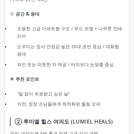
💡
공간 & 응대
조용한 고급 아파트형 구조 / 무드 조명 + 나무톤 인테
리어
도우미는 정서 안정감 높은 30대 초반 중심 / 대화형
응대
와인 또는 따뜻한 차 제공 / 터치보다 눈맞춤 중심
🌟
추천 포인트
“말 없이 위로받고 싶은 날”
의전, 정장 손님들에게 최적화된 힐링 오피
② 루미엘 힐스 여의도 (LUMIEL HEALS)
위치: 여의도역 5번 출구 뒤편 고급 오피 구역