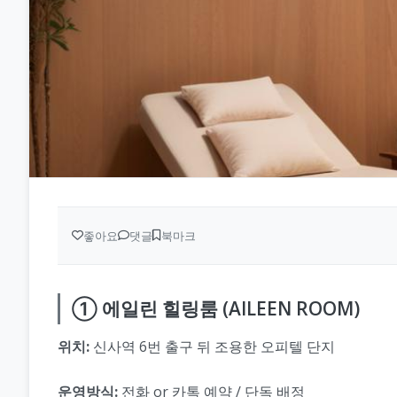
좋아요
댓글
북마크
① 에일린 힐링룸 (AILEEN ROOM)
위치:
신사역 6번 출구 뒤 조용한 오피텔 단지
운영방식:
전화 or 카톡 예약 / 단독 배정