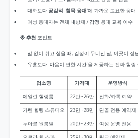
대화보다
공감적 '침묵 응대'
에 가까운 고요한 응대
여성 응대자는 전체 내방제 / 감정 응대 교육 이수
🌟 추천 포인트
말 없이 쉬고 싶을 때, 감정이 무너진 날, 이곳이 정
유흥보다 '마음이 편한 시간'을 제공하는 진짜 힐링
업소명
가격대
운영방식
에일린 힐링룸
22만~26만
전화/카톡 예약
카렌 힐링 스튜디오
23만~28만
단골 전용 예약제
누아르 원룸텔
20만~23만
여성 운영 전용
오로라 힐 스파
25만~30만
링크 예약제