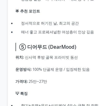
🌟 추천 포인트
정서적으로 허기진 날, 최고의 공간
매너 좋고 프로페셔널한 여성층이 인상 깊음
⑤ 디어무드 (DearMood)
위치:
신사역 후방 골목 프라이빗 동선
운영방식:
100% 단골제 운영 / 입장제한 있음
가격대:
25만~27만
💡 특징
향기+조명+무드+심리케어 4요소 균형 잘 잡힘