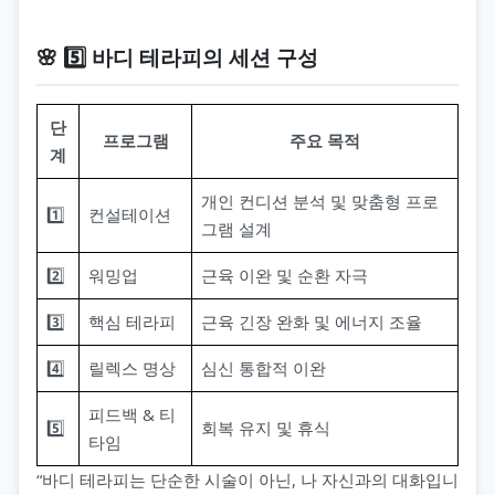
🌸 5️⃣ 바디 테라피의 세션 구성
단
프로그램
주요 목적
계
개인 컨디션 분석 및 맞춤형 프로
1️⃣
컨설테이션
그램 설계
2️⃣
워밍업
근육 이완 및 순환 자극
3️⃣
핵심 테라피
근육 긴장 완화 및 에너지 조율
4️⃣
릴렉스 명상
심신 통합적 이완
피드백 & 티
5️⃣
회복 유지 및 휴식
타임
“바디 테라피는 단순한 시술이 아닌, 나 자신과의 대화입니