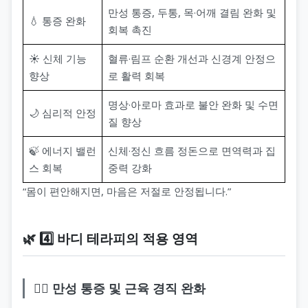
만성 통증, 두통, 목·어깨 결림 완화 및
💧 통증 완화
회복 촉진
☀️ 신체 기능
혈류·림프 순환 개선과 신경계 안정으
향상
로 활력 회복
명상·아로마 효과로 불안 완화 및 수면
🌙 심리적 안정
질 향상
🍃 에너지 밸런
신체·정신 흐름 정돈으로 면역력과 집
스 회복
중력 강화
“몸이 편안해지면, 마음은 저절로 안정됩니다.”
🌿 4️⃣ 바디 테라피의 적용 영역
💆‍♂️ 만성 통증 및 근육 경직 완화