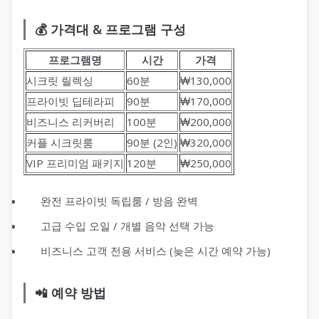
💰 가격대 & 프로그램 구성
프로그램명
시간
가격
시크릿 릴렉싱
60분
₩130,000
프라이빗 딥테라피
90분
₩170,000
비즈니스 리커버리
100분
₩200,000
커플 시크릿룸
90분 (2인)
₩320,000
VIP 프리미엄 패키지
120분
₩250,000
완전 프라이빗 독립룸 / 방음 완벽
고급 수입 오일 / 개별 음악 선택 가능
비즈니스 고객 전용 서비스 (늦은 시간 예약 가능)
📲 예약 방법