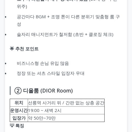
위주)
공간마다 BGM + 조명 톤이 다른 분위기 맞춤형 룸 구
성
술자리 매니지먼트가 철저함 (초반 + 클로징 체크)
🌟 추천 포인트
비즈니스형 손님 유입 많음
정장 또는 셔츠 스타일 입장자 우대
② 디올룸 (DIOR Room)
위치
선릉역 사거리 뒤 / 간판 없는 상층 공간
운영시간
19:00 ~ 새벽 2시
입장가
약 50만~70만
💡 특징