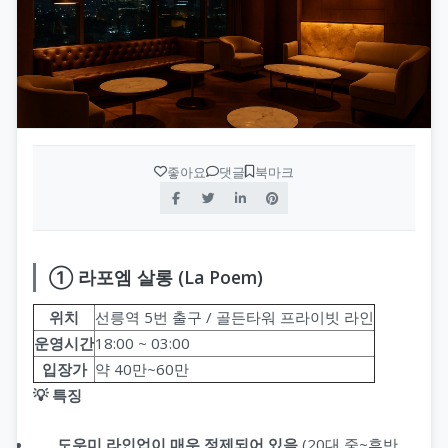
좋아요
댓글
북마크
① 라포엠 살롱 (La Poem)
위치
선릉역 5번 출구 / 골든타워 프라이빗 라인
운영시간
18:00 ~ 03:00
입장가
약 40만~60만
💡 특징
도우미 라인업이 매우 정제되어 있음
(20대 중~후반