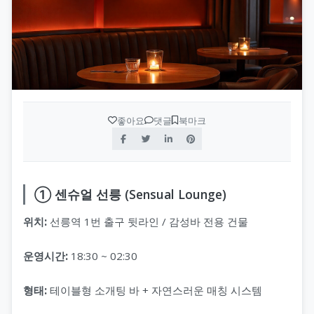
좋아요
댓글
북마크
① 센슈얼 선릉 (Sensual Lounge)
위치:
선릉역 1번 출구 뒷라인 / 감성바 전용 건물
운영시간:
18:30 ~ 02:30
형태:
테이블형 소개팅 바 + 자연스러운 매칭 시스템