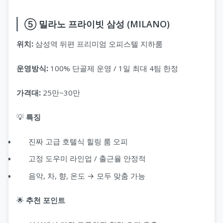
⑤ 밀라노 프라이빗 삼성 (MILANO)
위치:
삼성역 뒤편 프리미엄 오피스텔 지하룸
운영방식:
100% 단골제 운영 / 1일 최대 4팀 한정
가격대:
25만~30만
💡
특징
진짜 고급 호텔식 힐링 룸 오피
고정 도우미 라인업 / 출근율 안정적
음악, 차, 향, 온도 → 모두 맞춤 가능
🌟
추천 포인트