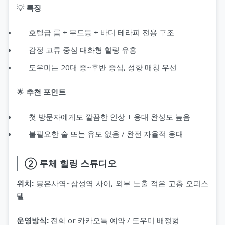
💡
특징
호텔급 룸 + 무드등 + 바디 테라피 전용 구조
감정 교류 중심 대화형 힐링 유흥
도우미는 20대 중~후반 중심, 성향 매칭 우선
🌟
추천 포인트
첫 방문자에게도 깔끔한 인상 + 응대 완성도 높음
불필요한 술 또는 유도 없음 / 완전 자율적 응대
② 루체 힐링 스튜디오
위치:
봉은사역~삼성역 사이, 외부 노출 적은 고층 오피스
텔
운영방식:
전화 or 카카오톡 예약 / 도우미 배정형