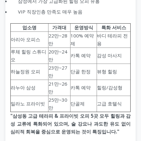
삼성에서 가장 고급화된 힐링 오피 유흥
VIP 직장인층 만족도 매우 높음
업소명
가격대
운영방식
특화 서비스
22만~28
100% 예약
바디 테라피 전
아리아 오피스
만
제
용
루체 힐링 스튜디
20만~24
카톡 예약
감성 마사지
오
만
23만~27
하늘정원 오피
단골 한정
뷰형 힐링
만
21만~26
라누아 삼성
카톡 예약
힐링/감성형
만
25만~30
밀라노 프라이빗
단골제
고급 호텔식
만
"삼성동 고급 테라피 & 프라이빗 오피 5곳 모두 힐링과 감
성 교류에 특화되어 있으며, 술 강요나 과도한 유도 없이
심리적 회복을 중심으로 운영되는 것이 특징입니다."