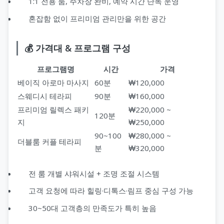
1:1 전용 룸, 주차장 완비, 예약 시간 단독 운영
혼잡함 없이 프리미엄 관리만을 위한 공간
💰 가격대 & 프로그램 구성
프로그램명
시간
가격
베이직 아로마 마사지
60분
₩120,000
스웨디시 테라피
90분
₩160,000
프리미엄 릴렉스 패키
₩220,000 ~
120분
지
₩250,000
90~100
₩280,000 ~
더블룸 커플 테라피
분
₩320,000
전 룸 개별 샤워시설 + 조명 조절 시스템
고객 요청에 따라 힐링·디톡스·림프 중심 구성 가능
30~50대 고객층의 만족도가 특히 높음