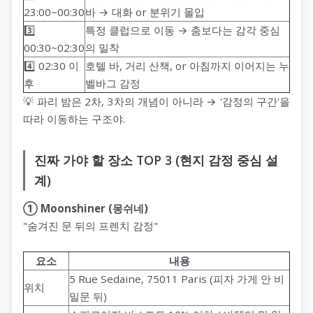
23:00~00:30
바 → 대화 or 분위기 몰입
3️⃣
특정 클럽으로 이동 → 춤보다는 감각 중심
00:30~02:30
의 밀착
4️⃣ 02:30 이
호텔 바, 거리 산책, or 아침까지 이어지는 누
후
벨바그 감정
💡 파리 밤은 2차, 3차의 개념이 아니라 → '감정의 구간'을
따라 이동하는 구조야.
진짜 가야 할 장소 TOP 3 (현지 감정 중심 설
계)
① Moonshiner (몽쉬네)
"숨겨진 문 뒤의 프렌치 감정"
요소
내용
5 Rue Sedaine, 75011 Paris (피자 가게 안 비
위치
밀문 뒤)