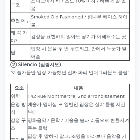
스피크이지 바 / 조도 10% 이하 / 바텐더 말 없
구조
음
Smoked Old Fashioned / 향나무 베이스 하이
추천 메뉴
볼
왜 꼭 가
감정을 표현하지 않아도 공기가 이해해주는 곳
야?
입장 시 문을 두 번 두드리고, 안에서 누군가 열
팁
어줌
② Silencio (실랑시오)
"예술가들만 입장 가능했던 진짜 파리 언더그라운드 클럽"
요소
내용
위치
142 Rue Montmartre, 2nd arrondissement
운영 방
예술가 멤버십 → 일반인 입장은 심야 클럽 시간
식
부터
감정 구
영화음악 / 문학 / 미술을 술과 리듬으로 변환시켜
조
주는 클럽
입장 후 말하지 말고, 조명을 바라보다 음악을 기
포인트