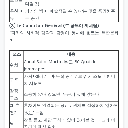
다릴 것
추천 이
파리의 밤이 '예술적일 수 있다'는 것을 증명해주
유
는 공간
③ Le Comptoir Général (르 콩투아 제네랄)
"파리의 사회적 감각과 감정이 동시에 흐르는 복합문화
바"
요소
내용
Canal Saint-Martin 부근, 80 Quai de
위치
Jemmapes
카페+갤러리+바 복합 공간 / 로우 키 조도 + 빈티
구조
지 사운드
감정
조용히 앉아 있으면, 누군가 옆에 앉는다
구조
왜 추
혼자여도 연결되는 공간 / 관계를 설정하지 않아도
천?
'있는' 느낌
잔을 들고 계단 구석에 앉아 있어볼 것 → 그게 이
팁
공간의 핵심 위치