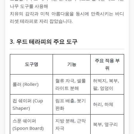
나무 도구를 사용해
치유의 감각과 미적 아름다움을 동시에 만족시키는 바디
리셋 테라피로 자리 잡았습니다.
3. 우드 테라피의 주요 도구
주요 적용 부
도구명
기능
위
혈류 자극, 셀룰
허벅지, 복부,
롤러 (Roller)
라이트 분해
팔, 엉덩이
컵 쉐이퍼 (Cup
림프 배출, 붓기
허리, 하체
Shaper)
완화
스푼 쉐이퍼
지방 분해, 근막
복부, 옆구리
(Spoon Board)
자극