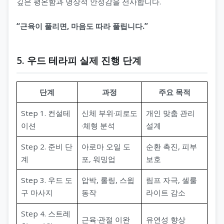
깊은 평온함과 명상적 안정감을 선사합니다.
“근육이 풀리면, 마음도 따라 풀립니다.”
5. 우드 테라피 실제 진행 단계
단계
과정
주요 목적
Step 1. 컨설테
신체 부위·피로도
개인 맞춤 관리
이션
·체형 분석
설계
Step 2. 준비 단
아로마 오일 도
순환 촉진, 피부
계
포, 워밍업
보호
Step 3. 우드 도
압박, 롤링, 스윕
림프 자극, 셀룰
구 마사지
동작
라이트 감소
Step 4. 스트레
근육·관절 이완
유연성 향상