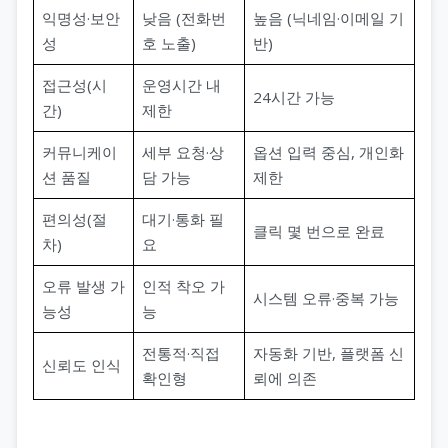
익명성·보안
낮음 (전화번
높음 (닉네임·이메일 기
성
호 노출)
반)
접근성(시
운영시간 내
24시간 가능
간)
제한
커뮤니케이
세부 요청·상
옵션 입력 중심, 개인화
션 품질
담 가능
제한
편의성(절
대기·통화 필
클릭 몇 번으로 완료
차)
요
오류 발생 가
인적 착오 가
시스템 오류·중복 가능
능성
능
전통적·직접
자동화 기반, 플랫폼 신
신뢰도 인식
확인형
뢰에 의존