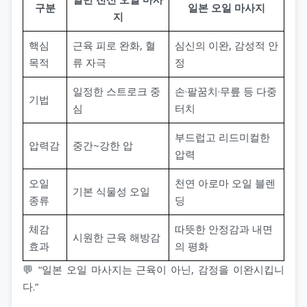
구분
일본 오일 마사지
지
핵심
근육 피로 완화, 혈
심신의 이완, 감성적 안
목적
류 자극
정
일정한 스트로크 중
손·팔꿈치·무릎 등 다중
기법
심
터치
부드럽고 리드미컬한
압력감
중간~강한 압
압력
오일
천연 아로마 오일 블렌
기본 식물성 오일
종류
딩
체감
따뜻한 안정감과 내면
시원한 근육 해방감
효과
의 평화
💬 “일본 오일 마사지는 근육이 아닌, 감정을 이완시킵니
다.”