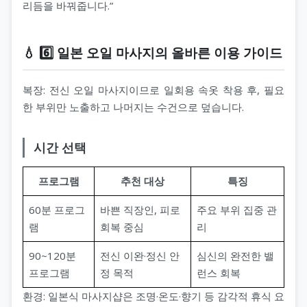
리듬을 바꿔줍니다.”
💧 6️⃣ 일본 오일 마사지의 올바른 이용 가이드
복장: 전신 오일 마사지이므로 일회용 속옷 착용 후, 필요
한 부위만 노출하고 나머지는 수건으로 덮습니다.
시간 선택
프로그램
추천 대상
특징
60분 프로그
바쁜 직장인, 피로
주요 부위 집중 관
램
회복 중심
리
90~120분
전신 이완·정신 안
심신의 완전한 밸
프로그램
정 목적
런스 회복
환경: 일본식 마사지샵은 조명·온도·향기 등 감각적 휴식 요