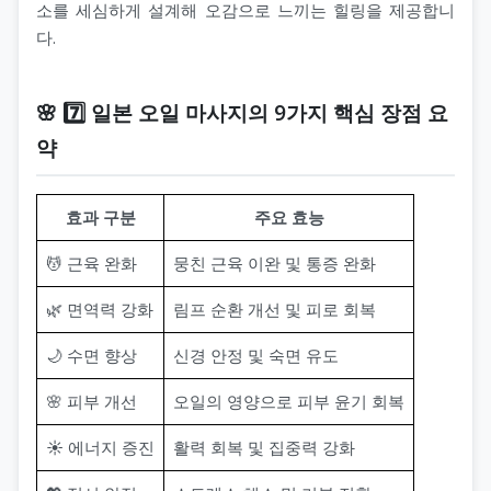
소를 세심하게 설계해 오감으로 느끼는 힐링을 제공합니
다.
🌸 7️⃣ 일본 오일 마사지의 9가지 핵심 장점 요
약
효과 구분
주요 효능
💆 근육 완화
뭉친 근육 이완 및 통증 완화
🌿 면역력 강화
림프 순환 개선 및 피로 회복
🌙 수면 향상
신경 안정 및 숙면 유도
🌸 피부 개선
오일의 영양으로 피부 윤기 회복
☀️ 에너지 증진
활력 회복 및 집중력 강화