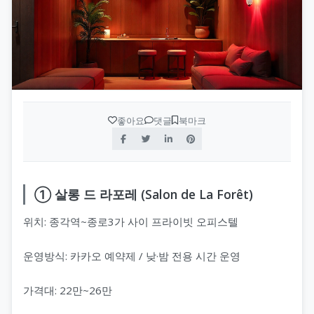
좋아요
댓글
북마크
① 살롱 드 라포레 (Salon de La Forêt)
위치: 종각역~종로3가 사이 프라이빗 오피스텔
운영방식: 카카오 예약제 / 낮·밤 전용 시간 운영
가격대: 22만~26만