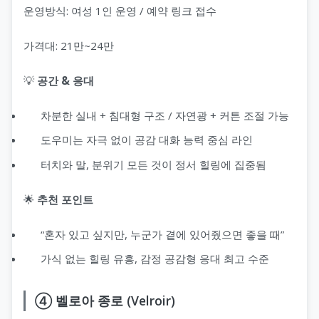
운영방식: 여성 1인 운영 / 예약 링크 접수
가격대: 21만~24만
💡
공간 & 응대
차분한 실내 + 침대형 구조 / 자연광 + 커튼 조절 가능
도우미는 자극 없이 공감 대화 능력 중심 라인
터치와 말, 분위기 모든 것이 정서 힐링에 집중됨
🌟
추천 포인트
“혼자 있고 싶지만, 누군가 곁에 있어줬으면 좋을 때”
가식 없는 힐링 유흥, 감정 공감형 응대 최고 수준
④ 벨로아 종로 (Velroir)