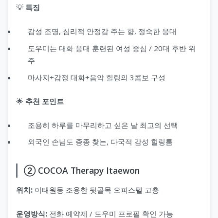
💡
특징
감성 조명, 심리적 안정감 주는 향, 정숙한 응대
도우미는 대화 응대 훈련된 여성 중심 / 20대 후반 위
주
마사지+감정 대화+음악 힐링의 3콤보 구성
🌟
추천 포인트
조용히 하루를 마무리하고 싶은 날 최고의 선택
외국인 손님도 종종 찾는, 다국적 감성 힐링룸
② COCOA Therapy Itaewon
위치:
이태원동 조용한 뒷골목 오피스텔 고층
운영방식:
전화 예약제 / 도우미 프로필 확인 가능