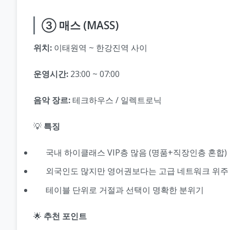
③ 매스 (MASS)
위치:
이태원역 ~ 한강진역 사이
운영시간:
23:00 ~ 07:00
음악 장르:
테크하우스 / 일렉트로닉
💡
특징
국내 하이클래스 VIP층 많음 (명품+직장인층 혼합)
외국인도 많지만 영어권보다는 고급 네트워크 위주
테이블 단위로 거절과 선택이 명확한 분위기
🌟
추천 포인트