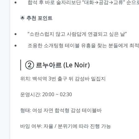
합석 후 바로 술자리보단 “대화→공감→교류” 순으
🌟
추천 포인트
“소란스럽지 않고 사람답게 연결되고 싶은 날”
조용한 소개팅형 테이블 유흥을 찾는 분들에게 최
② 르누아르 (Le Noir)
위치: 백석역 3번 출구 뒤 감성바 밀집지
운영시간: 20:00 ~ 02:30
형태: 여성 자연 합석형 감성 테이블바
바잉 여부: 자율 / 분위기에 따라 진행 가능