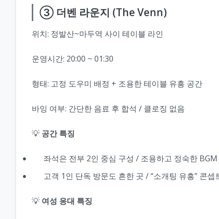
③ 더벤 라운지 (The Venn)
위치: 정발산~마두역 사이 테이블 라인
운영시간: 20:00 ~ 01:30
형태: 고정 도우미 배정 + 조용한 테이블 유흥 공간
바잉 여부: 간단한 음료 후 합석 / 클로징 없음
💡
공간 특징
좌석은 전부 2인 중심 구성 / 조용하고 정숙한 BGM
고객 1인 단독 방문도 흔한 곳 / “소개팅 유흥” 콘
💡
여성 응대 특징