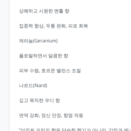
상쾌하고 시원한 멘톨 향
집중력 향상, 두통 완화, 피로 회복
제라늄(Geranium)
플로럴하면서 달콤한 향
피부 수렴, 호르몬 밸런스 조절
나르드(Nard)
깊고 묵직한 우디 향
면역 강화, 정신 안정, 항염 작용
“이집트 오일의 향은 단순한 향기가 아니라, 감정과 에