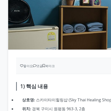
좋아요
댓글
북마크
1) 핵심 내용
상호명:
스카이타이힐링샵 (Sky Thai Healing Shop
위치:
경북 구미시 원평동 963-3, 2층