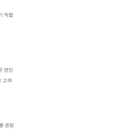
기 적합
은 연인
요 고객
진행 권장