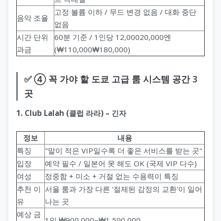
고정 볼륨 이하 / 무드 변경 없음 / 대화 중단
음악 조율
없음
시간 단위
60분 기준 / 1인당 12,00020,000엔
과금
(₩110,000₩180,000)
✅ ④ 꼭 가야 할 도쿄 고급 룸 시스템 공간 3
곳
1. Club Lalah (클럽 라라) – 긴자
정보
내용
특징
"말이 적은 VIP일수록 더 좋은 서비스를 받는 곳"
입장
예약 필수 / 일본어 못 해도 OK (국제 VIP 다수)
여성
정중함 + 미소 + 거절 없는 수용력이 특징
추천 이
서울 룸과 가장 다른 '절제된 감정의 교환'이 일어
유
나는 곳
예상 금
1인 ₩900,000~₩1,500,000