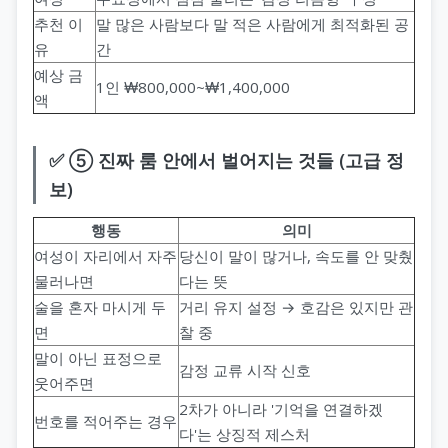
추천 이
말 많은 사람보다 말 적은 사람에게 최적화된 공
유
간
예상 금
1인 ₩800,000~₩1,400,000
액
✅ ⑤ 진짜 룸 안에서 벌어지는 것들 (고급 정
보)
행동
의미
여성이 자리에서 자주
당신이 말이 많거나, 속도를 안 맞췄
물러나면
다는 뜻
술을 혼자 마시게 두
거리 유지 설정 → 호감은 있지만 관
면
찰 중
말이 아닌 표정으로
감정 교류 시작 신호
웃어주면
2차가 아니라 '기억을 연결하겠
번호를 적어주는 경우
다'는 상징적 제스처