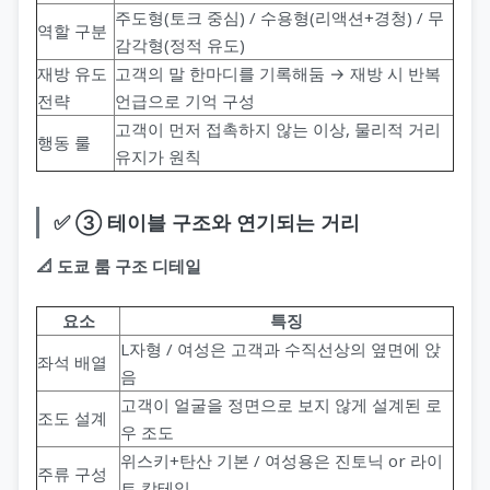
주도형(토크 중심) / 수용형(리액션+경청) / 무
역할 구분
감각형(정적 유도)
재방 유도
고객의 말 한마디를 기록해둠 → 재방 시 반복
전략
언급으로 기억 구성
고객이 먼저 접촉하지 않는 이상, 물리적 거리
행동 룰
유지가 원칙
✅ ③ 테이블 구조와 연기되는 거리
📐 도쿄 룸 구조 디테일
요소
특징
L자형 / 여성은 고객과 수직선상의 옆면에 앉
좌석 배열
음
고객이 얼굴을 정면으로 보지 않게 설계된 로
조도 설계
우 조도
위스키+탄산 기본 / 여성용은 진토닉 or 라이
주류 구성
트 칵테일