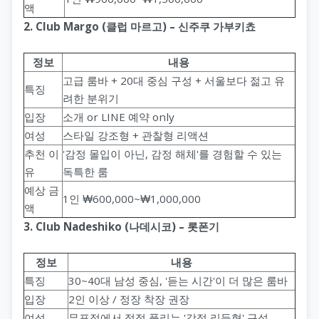
액
2. Club Margo (클럽 마르고) – 신주쿠 가부키쵸
정보
내용
고급 룸바 + 20대 중심 구성 + 서울보다 젊고 유
특징
려한 분위기
입장
소개 or LINE 예약 only
여성
스타일 강조형 + 관찰형 리액션
추천 이
'감정 몰입이 아닌, 감정 해체'를 경험할 수 있는
유
독특한 룸
예상 금
1인 ₩600,000~₩1,000,000
액
3. Club Nadeshiko (나데시코) – 롯폰기
정보
내용
특징
30~40대 남성 중심, '듣는 시간'이 더 많은 룸바
입장
2인 이상 / 정장 착장 권장
여성
무표정에서 점점 풀리는 '감정 리듬형' 구성