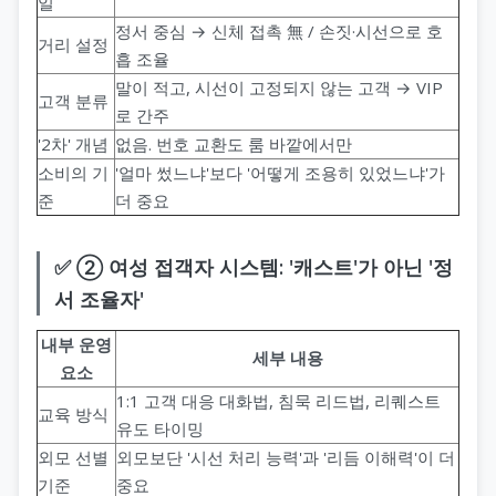
일
정서 중심 → 신체 접촉 無 / 손짓·시선으로 호
거리 설정
흡 조율
말이 적고, 시선이 고정되지 않는 고객 → VIP
고객 분류
로 간주
'2차' 개념
없음. 번호 교환도 룸 바깥에서만
소비의 기
'얼마 썼느냐'보다 '어떻게 조용히 있었느냐'가
준
더 중요
✅ ② 여성 접객자 시스템: '캐스트'가 아닌 '정
서 조율자'
내부 운영
세부 내용
요소
1:1 고객 대응 대화법, 침묵 리드법, 리퀘스트
교육 방식
유도 타이밍
외모 선별
외모보단 '시선 처리 능력'과 '리듬 이해력'이 더
기준
중요