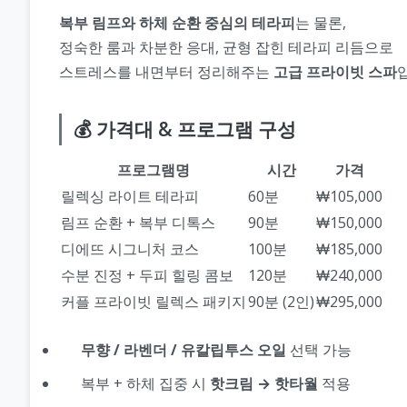
복부 림프와 하체 순환 중심의 테라피
는 물론,
정숙한 룸과 차분한 응대, 균형 잡힌 테라피 리듬으로
스트레스를 내면부터 정리해주는
고급 프라이빗 스파
💰 가격대 & 프로그램 구성
프로그램명
시간
가격
릴렉싱 라이트 테라피
60분
₩105,000
림프 순환 + 복부 디톡스
90분
₩150,000
디에뜨 시그니처 코스
100분
₩185,000
수분 진정 + 두피 힐링 콤보
120분
₩240,000
커플 프라이빗 릴렉스 패키지
90분 (2인)
₩295,000
무향 / 라벤더 / 유칼립투스 오일
선택 가능
복부 + 하체 집중 시
핫크림 → 핫타월
적용