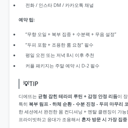
전화 / 인스타 DM / 카카오톡 채널
예약 팁:
“무향 오일 + 복부 집중 + 수분팩 + 무음 설정”
“두피 포함 + 조용한 룸 요청” 필수
평일 오전 또는 저녁 8시 이후 추천
커플 패키지는 주말 예약 시 D-2 필수
💡TIP
디에뜨는
균형 잡힌 테라피 루틴 + 감정 안정 리듬
이 
특히
복부 림프 - 하체 순환 - 수분 진정 - 두피 마무리 
한 세션에서 완전한 몸 컨디셔닝 + 멘탈 클렌징이 가능
프라이빗하고 응대가 조용해서
혼자 방문 시 가장 집중