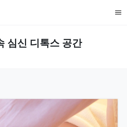
심 속 심신 디톡스 공간