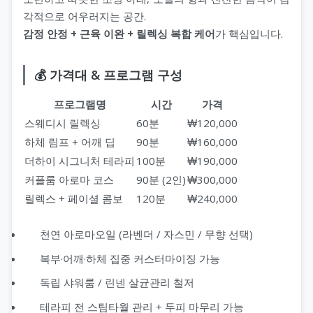
각적으로 어우러지는 공간.
감정 안정 + 근육 이완 + 릴렉싱 복합 케어
가 핵심입니다.
💰 가격대 & 프로그램 구성
프로그램명
시간
가격
스웨디시 릴렉싱
60분
₩120,000
하체 림프 + 어깨 딥
90분
₩160,000
더하이 시그니처 테라피
100분
₩190,000
커플룸 아로마 코스
90분 (2인)
₩300,000
릴렉스 + 페이셜 콤보
120분
₩240,000
천연 아로마오일 (라벤더 / 자스민 / 무향 선택)
복부·어깨·하체 집중 커스터마이징 가능
독립 샤워룸 / 린넨 살균관리 철저
테라피 전 스팀타월 관리 + 두피 마무리 가능