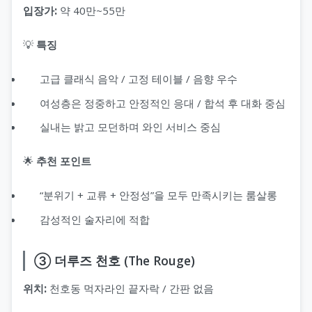
입장가:
약 40만~55만
💡
특징
고급 클래식 음악 / 고정 테이블 / 음향 우수
여성층은 정중하고 안정적인 응대 / 합석 후 대화 중심
실내는 밝고 모던하며 와인 서비스 중심
🌟
추천 포인트
“분위기 + 교류 + 안정성”을 모두 만족시키는 룸살롱
감성적인 술자리에 적합
③ 더루즈 천호 (The Rouge)
위치:
천호동 먹자라인 끝자락 / 간판 없음