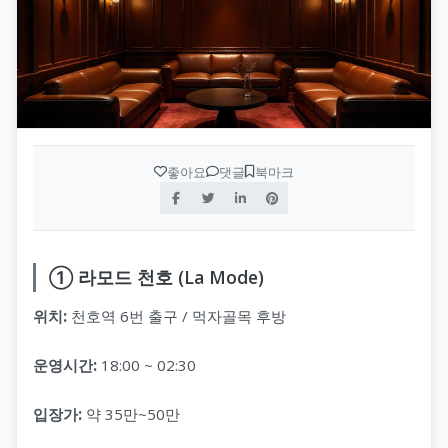
좋아요
댓글
북마크
① 라모드 천호 (La Mode)
위치:
천호역 6번 출구 / 먹자골목 후방
운영시간:
18:00 ~ 02:30
입장가:
약 35만~50만