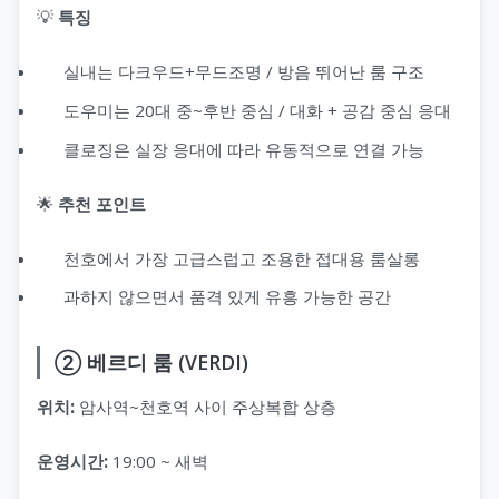
💡
특징
실내는 다크우드+무드조명 / 방음 뛰어난 룸 구조
도우미는 20대 중~후반 중심 / 대화 + 공감 중심 응대
클로징은 실장 응대에 따라 유동적으로 연결 가능
🌟
추천 포인트
천호에서 가장 고급스럽고 조용한 접대용 룸살롱
과하지 않으면서 품격 있게 유흥 가능한 공간
② 베르디 룸 (VERDI)
위치:
암사역~천호역 사이 주상복합 상층
운영시간:
19:00 ~ 새벽