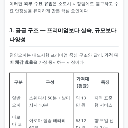
이러한
외부 수요 유입
은 소도시 시장임에도 불구하고 수
요 안정성을 유지하게 만든 핵심 요인이다.
3. 공급 구조 ― 프리미엄보다 실속, 규모보다
다양성
천안오피는 대도시형 프리미엄 중심 구조와 달리,
가격 대
비 체감 효율
을 가장 중시하는 시장이다.
가격대
구분
구성
특징
(평균)
일반
스웨디시 50분 + 발마
약 13
지역 표준
오피
사지 10분
만 원
형 서비스
아로
아로마 집중 테라피
약 12
향 오일 선
마 코
60분
만 원
택 가능