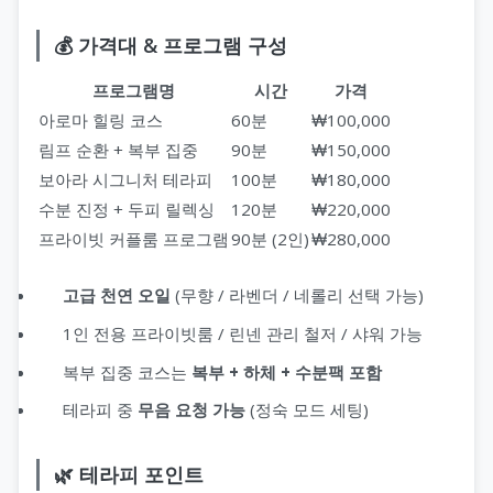
💰 가격대 & 프로그램 구성
프로그램명
시간
가격
아로마 힐링 코스
60분
₩100,000
림프 순환 + 복부 집중
90분
₩150,000
보아라 시그니처 테라피
100분
₩180,000
수분 진정 + 두피 릴렉싱
120분
₩220,000
프라이빗 커플룸 프로그램
90분 (2인)
₩280,000
고급 천연 오일
(무향 / 라벤더 / 네롤리 선택 가능)
1인 전용 프라이빗룸 / 린넨 관리 철저 / 샤워 가능
복부 집중 코스는
복부 + 하체 + 수분팩 포함
테라피 중
무음 요청 가능
(정숙 모드 세팅)
🌿 테라피 포인트