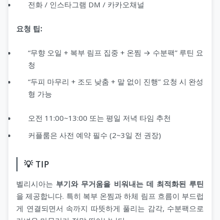
전화 / 인스타그램 DM / 카카오채널
요청 팁:
“무향 오일 + 복부 림프 집중 + 온찜 → 수분팩” 루틴 요
청
“두피 마무리 + 조도 낮춤 + 말 없이 진행” 요청 시 완성
형 가능
오전 11:00~13:00 또는 평일 저녁 타임 추천
커플룸은 사전 예약 필수 (2~3일 전 권장)
💡 TIP
벨리시아는
부기와 무거움을 비워내는 데 최적화된 루틴
을 제공합니다. 특히 복부 온찜과 하체 림프 흐름이 부드럽
게 연결되면서 속까지 따뜻하게 풀리는 감각, 수분팩으로