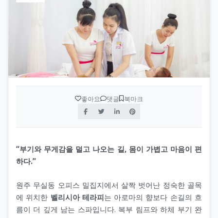
좋아요
댓글
북마크
“부기와 무게감을 덜고 나오는 길, 몸이 가볍고 마음이 편
하다.”
원주 무실동 오피스 밀집지에서 살짝 벗어난 정숙한 골목
에 위치한
벨리시아 테라피
는 아로마의 향보다 손길의 흐
름이 더 깊게 남는 스파입니다. 복부 림프와 하체 부기 완