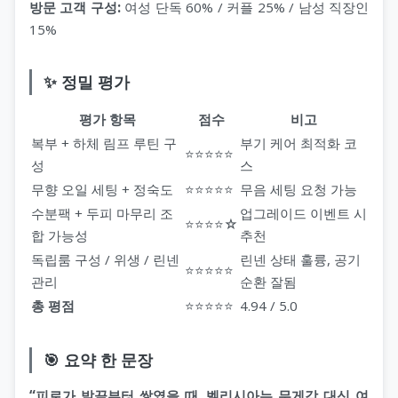
방문 고객 구성:
여성 단독 60% / 커플 25% / 남성 직장인
15%
✨ 정밀 평가
평가 항목
점수
비고
복부 + 하체 림프 루틴 구
부기 케어 최적화 코
⭐⭐⭐⭐⭐
성
스
무향 오일 세팅 + 정숙도
⭐⭐⭐⭐⭐
무음 세팅 요청 가능
수분팩 + 두피 마무리 조
업그레이드 이벤트 시
⭐⭐⭐⭐☆
합 가능성
추천
독립룸 구성 / 위생 / 린넨
린넨 상태 훌륭, 공기
⭐⭐⭐⭐⭐
관리
순환 잘됨
총 평점
⭐⭐⭐⭐⭐
4.94 / 5.0
🎯 요약 한 문장
“피로가 발끝부터 쌓였을 때, 벨리시아는 무게감 대신 여