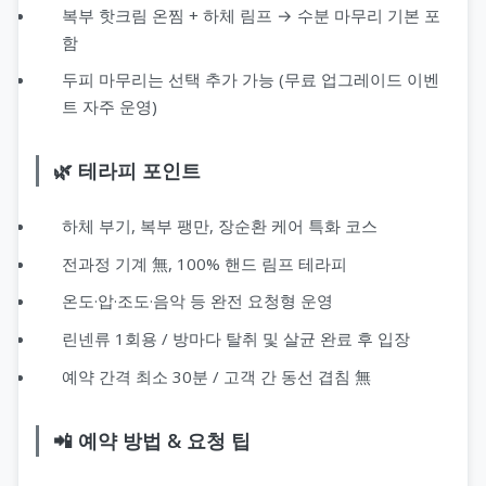
복부 핫크림 온찜 + 하체 림프 → 수분 마무리 기본 포
함
두피 마무리는 선택 추가 가능 (무료 업그레이드 이벤
트 자주 운영)
🌿 테라피 포인트
하체 부기, 복부 팽만, 장순환 케어 특화 코스
전과정 기계 無, 100% 핸드 림프 테라피
온도·압·조도·음악 등 완전 요청형 운영
린넨류 1회용 / 방마다 탈취 및 살균 완료 후 입장
예약 간격 최소 30분 / 고객 간 동선 겹침 無
📲 예약 방법 & 요청 팁