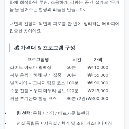
화에 최적화된 루틴, 조용하게 감싸는 공간 설계로 ‘무거
움’을 덜어주는 힐링의 리듬을 만듭니다.
내면의 긴장과 외면의 피로를 한 번에 정리하는 테라피에
집중한 곳이에요.
💰 가격대 & 프로그램 구성
프로그램명
시간
가격
라이트 아로마 릴렉싱
60분
₩110,000
복부 온찜 + 하체 부기 집중
90분
₩155,000
벨리시아 시그니처 림프 코스
100분
₩190,000
수분 진정 + 두피 마무리 콤보
120분
₩245,000
커플 부기완화 힐링 코스
90분 (2인)
₩300,000
향 선택:
무향 / 라임 / 베르가못 블렌딩
전실 독립룸 + 샤워실 / 환기 및 조명 커스터마이징