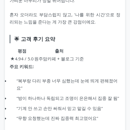
가벼운 마무리가 정말 뛰어납니다.
혼자 오더라도 부담스럽지 않고, ‘나를 위한 시간’으로 정
리되는 느낌을 준다는 게 가장 큰 강점이에요.
🌟 고객 후기 요약
평점
출처
★4.94 / 5.0
원주맘카페 + 블로그 기준
주요 키워드:
“복부랑 다리 부종 너무 심했는데 눈에 띄게 편해졌어
요”
“방이 하나하나 독립되고 조명이 은은해서 집중 잘 됨”
“기계 안 쓰고 손만 써줘서 믿고 맡길 수 있음”
“무향 요청했는데 진짜 집중력 최고였어요”