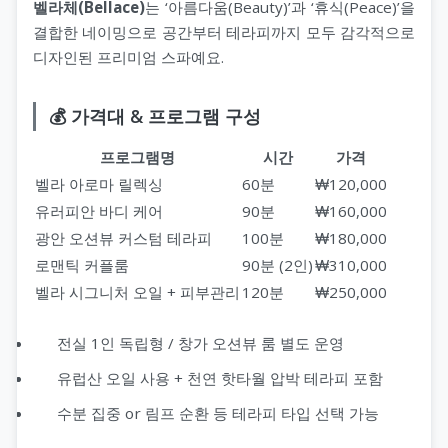
벨라체(Bellace)
는 ‘아름다움(Beauty)’과 ‘휴식(Peace)’을
결합한 네이밍으로 공간부터 테라피까지 모두 감각적으로
디자인된 프리미엄 스파예요.
💰 가격대 & 프로그램 구성
프로그램명
시간
가격
벨라 아로마 릴렉싱
60분
₩120,000
유러피안 바디 케어
90분
₩160,000
광안 오션뷰 커스텀 테라피
100분
₩180,000
로맨틱 커플룸
90분 (2인)
₩310,000
벨라 시그니처 오일 + 피부관리
120분
₩250,000
전실 1인 독립형 / 창가 오션뷰 룸 별도 운영
유럽산 오일 사용 + 천연 핫타월 압박 테라피 포함
수분 집중 or 림프 순환 등 테라피 타입 선택 가능