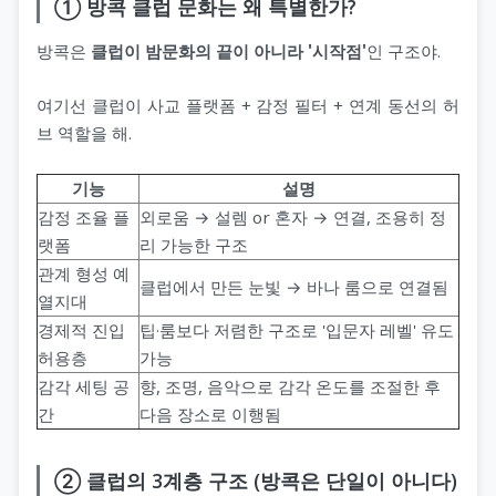
① 방콕 클럽 문화는 왜 특별한가?
방콕은
클럽이 밤문화의 끝이 아니라 '시작점'
인 구조야.
여기선 클럽이 사교 플랫폼 + 감정 필터 + 연계 동선의 허
브 역할을 해.
기능
설명
감정 조율 플
외로움 → 설렘 or 혼자 → 연결, 조용히 정
랫폼
리 가능한 구조
관계 형성 예
클럽에서 만든 눈빛 → 바나 룸으로 연결됨
열지대
경제적 진입
팁·룸보다 저렴한 구조로 '입문자 레벨' 유도
허용층
가능
감각 세팅 공
향, 조명, 음악으로 감각 온도를 조절한 후
간
다음 장소로 이행됨
② 클럽의 3계층 구조 (방콕은 단일이 아니다)