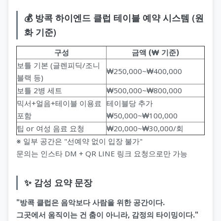
💰 방콕 하이엔드 클럽 테이블 예약 시스템 (원
화 기준)
구성
금액 (₩ 기준)
보틀 기본 (글렌피딕/조니
₩250,000~₩400,000
블랙 등)
보틀 2병 세트
₩500,000~₩800,000
믹서+얼음+테이블 이용료
테이블당 추가
포함
₩50,000~₩100,000
팁 or 여성 음료 요청
₩20,000~₩30,000/회
※ 일부 공간은 "선예약 없이 입장 불가"
문의는 인스타 DM + QR LINE 링크 요청으로만 가능
✨ 감성 요약 문장
"방콕 클럽은 음악보다 사람을 위한 공간이다.
그곳에서 움직이는 건 춤이 아니라, 감정의 타이밍이다."