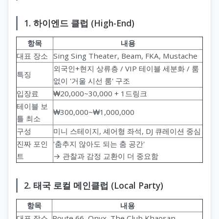
1. 하이엔드 클럽 (High-End)
항목
내용
대표 장소
Sing Sing Theater, Beam, FKA, Mustache
외국인+현지 상류층 / VIP 테이블 세분화 / 룸
특징
없이 '거울 시선 룸' 구조
입장료
₩20,000~30,000 + 1드링크
테이블 보
₩300,000~₩1,000,000
틀 최소
구성
미니 스테이지, 셰어형 좌석, DJ 큐레이션 중심
진짜 포인
'춤추지 않아도 되는 춤 공간'
트
→ 관찰과 감정 교환이 더 중요함
2. 태국 로컬 메인클럽 (Local Party)
항목
내용
대표 장소
Route 66, Onyx, The Club Khaosan