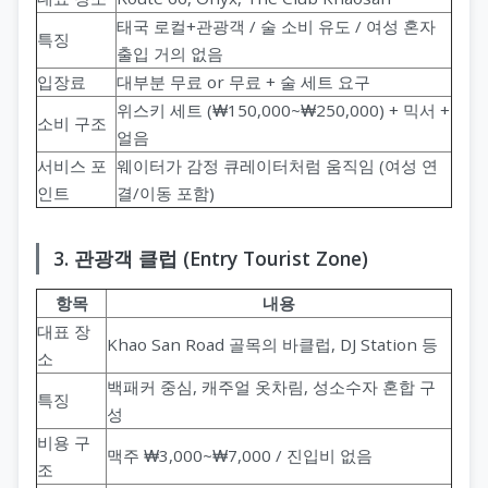
태국 로컬+관광객 / 술 소비 유도 / 여성 혼자
특징
출입 거의 없음
입장료
대부분 무료 or 무료 + 술 세트 요구
위스키 세트 (₩150,000~₩250,000) + 믹서 +
소비 구조
얼음
서비스 포
웨이터가 감정 큐레이터처럼 움직임 (여성 연
인트
결/이동 포함)
3. 관광객 클럽 (Entry Tourist Zone)
항목
내용
대표 장
Khao San Road 골목의 바클럽, DJ Station 등
소
백패커 중심, 캐주얼 옷차림, 성소수자 혼합 구
특징
성
비용 구
맥주 ₩3,000~₩7,000 / 진입비 없음
조